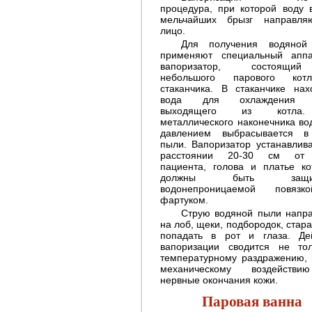
процедура, при которой воду 
мельчайших брызг направля
лицо.
Для получения водяной
применяют специальный апп
вапоризатор, состоящ
небольшого парового ко
стаканчика. В стаканчике нах
вода для охлаждения 
выходящего из котла
металлического наконечника во
давлением выбрасывается в
пыли. Вапоризатор устанавлив
расстоянии 20-30 см от
пациента, голова и платье ко
должны быть защи
водонепроницаемой повяз
фартуком.
Струю водяной пыли напр
на лоб, щеки, подбородок, стара
попадать в рот и глаза. Де
вапоризации сводится не то
температурному раздражению, 
механическому воздейств
нервные окончания кожи.
Паровая ванна