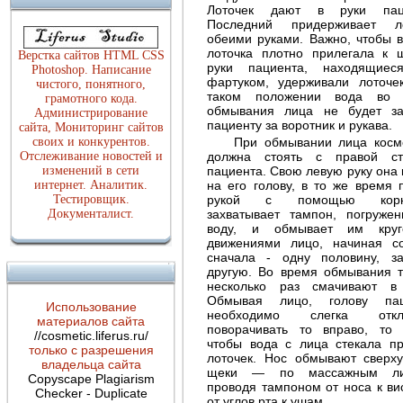
Лоточек дают в руки паци
Последний придерживает ло
обеими руками. Важно, чтобы 
Пигментные пятна -
лоточка плотно прилегала к 
Верстка сайтов HTML CSS
хлоазма
руки пациента, находящиес
Photoshop. Написание
фартуком, удерживали лоточе
чистого, понятного,
таком положении вода во 
грамотного кода.
обмывания лица не будет за
Администрирование
пациенту за воротник и рукава.
сайта, Мониторинг сайтов
своих и конкурентов.
При обмывании лица косм
Отслеживание новостей и
должна стоять с правой ст
изменений в сети
пациента. Свою левую руку она 
интернет. Аналитик.
на его голову, в то же время 
Тестировщик.
рукой с помощью корн
Документалист.
захватывает тампон, погруже
Аллергические реакции на
воду, и обмывает им круг
коже лица и косметика
движениями лицо, начиная с
Герпес
сначала - одну половину, з
другую. Во время обмывания 
несколько раз смачивают в
Обмывая лицо, голову пац
Использование
необходимо слегка откло
материалов сайта
поворачивать то вправо, то 
//cosmetic.liferus.ru/
чтобы вода с лица стекала п
только с разрешения
лоточек. Нос обмывают сверху
владельца сайта
щеки — по массажным ли
Copyscape Plagiarism
проводя тампоном от носа к ви
Checker - Duplicate
от углов рта к ушам.