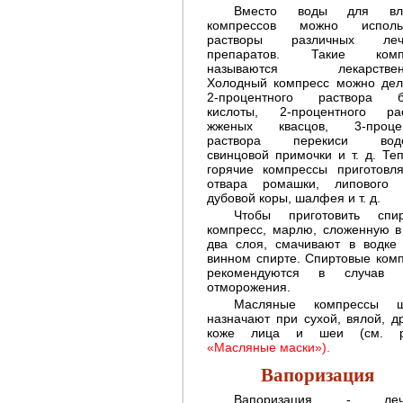
Вместо воды для вл
компрессов можно использ
растворы различных леч
препаратов. Такие комп
называются лекарствен
Декоративная косметика и
Холодный компресс можно дел
общие правила ее
2-процентного раствора б
применения
кислоты, 2-процентного ра
жженых квасцов, 3-процен
раствора перекиси водо
свинцовой примочки и т. д. Те
горячие компрессы приготовл
отвара ромашки, липового 
дубовой коры, шалфея и т. д.
Чтобы приготовить спир
Последовательность
компресс, марлю, сложенную в
наложения грима
два слоя, смачивают в водке
винном спирте. Спиртовые ком
рекомендуются в случав о
отморожения.
Масляные компрессы ш
назначают при сухой, вялой, д
коже лица и шеи (см. р
«Масляные маски»).
Вапоризация
Вапоризация - леч