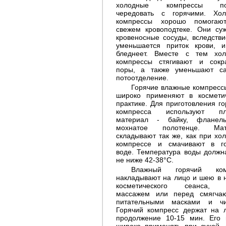
холодные компрессы по
чередовать с горячими. Хо
компрессы хорошо помогаю
свежем кровоподтеке. Они су
кровеносные сосуды, вследстви
уменьшается приток крови, 
бледнеет. Вместе с тем хо
компрессы стягивают и сок
поры, а также уменьшают с
потоотделение.
Вечерняя очистка кожи
Горячие влажные компресс
шеи
широко применяют в космети
практике. Для приготовления го
компресса используют пл
материал - байку, фланел
мохнатое полотенце. Мат
складывают так же, как при хо
компрессе и смачивают в г
воде. Температура воды должн
не ниже 42-38°C.
Влажный горячий ком
накладывают на лицо и шею в 
Гимнастика шеи
косметического сеанса, 
массажем или перед смягча
питательными масками и чи
Горячий компресс держат на 
продолжение 10-15 мин. Его