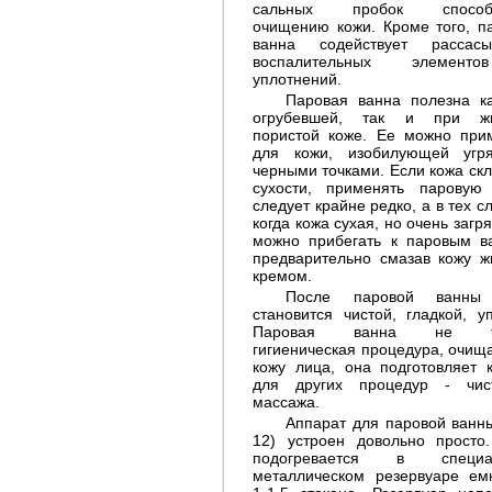
сальных пробок способс
очищению кожи. Кроме того, п
ванна содействует рассасы
воспалительных элемен
уплотнений.
Паровая ванна полезна к
огрубевшей, так и при жи
пористой коже. Ее можно при
для кожи, изобилующей угр
черными точками. Если кожа скл
сухости, применять паровую
следует крайне редко, а в тех с
когда кожа сухая, но очень загр
можно прибегать к паровым в
предварительно смазав кожу 
кремом.
После паровой ванны
становится чистой, гладкой, уп
Паровая ванна не то
гигиеническая процедура, очи
кожу лица, она подготовляет 
для других процедур - чис
массажа.
Аппарат для паровой ванны
12) устроен довольно просто
подогревается в специа
металлическом резервуаре ем