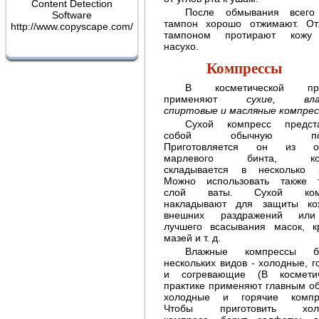
Content Detection
Уход за красной каймой губ
После обмывания всего
Software
тампон хорошо отжимают. О
http://www.copyscape.com/
тампоном протирают кожу
насухо.
Компрессы
В косметической пра
применяют
сухие, вла
спиртовые и масляные компрес
Сухой компресс предста
собой обычную повя
Морщины
Приготовляется он из от
марлевого бинта, кот
складывается в несколько 
Можно использовать также 
слой ваты. Сухой ком
накладывают для защиты ко
внешних раздражений ил
лучшего всасывания масок, к
мазей и т. д.
Влажные компрессы б
Борьба с морщинами
нескольких видов - холодные, г
и согревающие (В косметич
практике применяют главным о
холодные и горячие компре
Чтобы приготовить хол