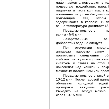
лицо пациента помещают в ко
подвергают воздействию пара. 
пациента и часть колпака, в к
помещено лицо, необходимо п
полотенцем так, чтоб
задерживался в колпаке. В п
ванне температура достигает 45
Продолжительность па
ванны - 5-8 мин.
Лекарственные вещ
добавлять к воде не следует.
При отсутствии специал
аппарата паровую ванну 
приготовить следующим обр
глубокую чашку или горшок нап
кипятком и ставят на стол. 
наклоняют над чашкой и пок
мохнатым полотенцем или прос
Продолжительность такой в
10-12 мин. После паровой ванн
обмывают холодной водо
протирают вяжущим раств
Выходить на воздух можно 
через 10-15 мин.