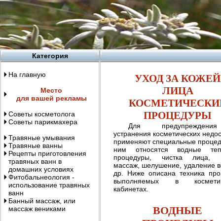
Категория
На главную
УХОД ЗА КОЖЕЙ
ЛИЦА
Место
для вашей рекламы
КОСМЕТИЧЕСКИ
ПРОЦЕДУРЫ
Советы косметолога
Советы парикмахера
Для предупрежден
устранения косметических недос
Травяные умывания
применяют специальные процед
Травяные ванны
ним относятся водные теп
Рецепты приготовления
процедуры, чистка лица, м
травяных ванн в
массаж, шелушение, удаление в
домашних условиях
др. Ниже описана техника про
Фитобальнеология -
выполняемых в косметич
использование травяных
кабинетах.
ванн
Банный массаж, или
ВОДНЫЕ
массаж вениками