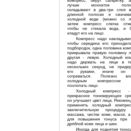
компресс, берут салфетку,
лучше мохнатое полот
складывают в два-три слоя 
длинной полоски и смачив
холодной воде (можно со л
затем компресс слегка отж
чтобы не стекала вода, и 
кладут его на лицо.
Компресс надо накладыват
чтобы середина его приходил
Гимнастика лица
подбородок, одна половина ком
прикрывала правую половину л
другая - левую. Холодный ко
надо держать на лице в те
нескольких секунд, не приде
его руками, иначе он 
согреваться. Полезно вл
холодным компрессом с
похлопать лицо.
Холодный компресс 
прекрасное тонизирующее сре
Как сохранить красивую
он улучшает цвет лица. Рекомен
шею
применять холодный компре
заключительную процедуру 
массажа, чистки кожи, масок, а
для повышения тонуса при 
дряблой коже лица и шеи.
Иногда для поднятия тонус