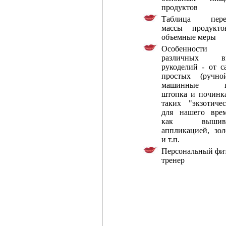
продуктов
Таблица пере
массы продукт
объемные меры
Особенности
различных ви
рукоделий - от с
простых (ручн
машинные ш
штопка и починка
таких "экзотичес
для нашего врем
как вышива
аппликацией, зол
и т.п.
Персональный фит
тренер