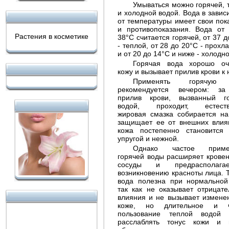
Умываться можно горячей, 
и холодной водой. Вода в завис
от температуры имеет свои пок
и противопоказания. Вода от
Растения в косметике
38°С считается горячей, от 37 д
- теплой, от 28 до 20°С - прохл
и от 20 до 14°С и ниже - холодно
Горячая вода хорошо оч
Защита кожи лица и
кожу и вызывает прилив крови к 
влияние дневных кремов
Применять горячую
рекомендуется вечером: за
прилив крови, вызванный г
водой, проходит, естеств
жировая смазка собирается на
защищает ее от внешних влия
кожа постепенно становится
упругой и нежной.
Однако частое приме
горячей воды расширяет крове
сосуды и предрасполаг
возникновению красноты лица. 
вода полезна при нормальной
так как не оказывает отрицате
Уход за сухой и жирной
влияния и не вызывает измене
кожей лица
коже, но длительное и ч
пользование теплой водой 
расслаблять тонус кожи и 