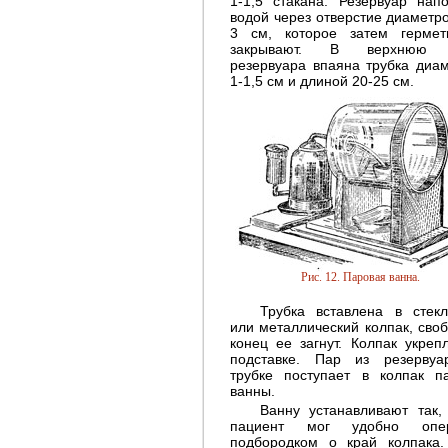
1-1,5 стакана. Резервуар нап
водой через отверстие диаметро
3 см, которое затем гермет
закрывают. В верхнюю 
резервуара впаяна трубка диа
1-1,5 см и длиной 20-25 см.
Рис. 12. Паровая ванна.
Трубка вставлена в стек
или металлический колпак, сво
конец ее загнут. Колпак укреп
подставке. Пар из резерву
трубке поступает в колпак п
ванны.
Ванну устанавливают так,
пациент мог удобно опер
подбородком о край колпака.