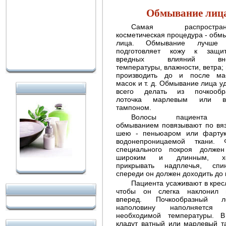
Обмывание лиц
Самая распростран
косметическая процедура - обм
Уход за кожей лица и время
лица. Обмывание лучше 
года
подготовляет кожу к защи
вредных влияний вне
температуры, влажности, ветра;
производить до и после ма
масок и т. д. Обмывание лица у
всего делать из почкообра
лоточка марлевым или в
тампоном.
Волосы пациента п
обмыванием повязывают по вяз
Веснушки
шею - пеньюаром или фарту
водонепроницаемой ткани. 
специального покроя долже
широким и длинным, х
прикрывать надплечья, спи
спереди он должен доходить до 
Пациента усаживают в кресл
чтобы он слегка наклонил 
вперед. Почкообразный ло
наполовину наполняется 
необходимой температуры. 
кладут ватный или марлевый т