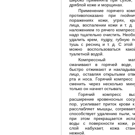
широко применять при сухой, 
дряблой коже и морщинах.
Применение горячего ком
противопоказано при гнойни
поражениях кожи, угрях, кр
лица, воспалении кожи и т. д.
наложением го рячего компресс
надо тщательно очистить. Необ
удалить крем, пудру, губную п
Уход за глазами
тушь с ресниц и т. д. С этой
можно воспользоваться како
туалетной водой.
Компрессный мате
смачивают в горячей воде,
быстро отжимают и накладыв
лицо, оставляя открытыми отв
рта и носа. Горячий компресс
сменить через несколько мину
только он начнет остывать.
Горячий компресс выз
расширение кровеносных сос
пор, усиливает приток крови к
Уход за бровями
расслабляет мышцы, согревает
способствует удалению пыли, ч
при этом прекращается исп
воды с поверхности кожи, р
слой набухает, кожа стано
нежной.