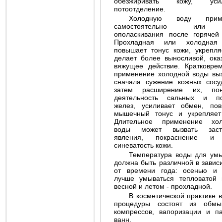
обезжиривать кожу, усил
потоотделение.
Холодную воду прим
самостоятельно или
ополаскивания после горячей
Прохладная или холодная
повышает тонус кожи, укрепля
делает более выносливой, ока
вяжущее действие. Кратковре
Самомассаж
применение холодной воды вы
сначала сужение кожных сосу
затем расширение их, пон
деятельность сальных и по
желез, усиливает обмен, по
мышечный тонус и укрепляет
Длительное применение хол
воды может вызвать заст
явления, покраснение и
синеватость кожи.
Температура воды для ум
должна быть различной в завис
Маски для кожи лица
от времени года: осенью и
лучше умываться тепловатой 
весной и летом - прохладной.
В косметической практике 
процедуры состоят из обмы
компрессов, вапоризации и п
ванн.