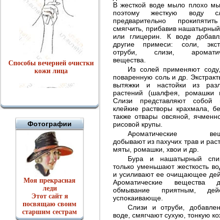
В жесткой воде мыло плохо мы
поэтому жесткую воду сл
предварительно прокипятит
смягчить, прибавив нашатырный
или глицерин. К воде добав
другие примеси: соли, экст
отруби, слизи, ароматич
вещества.
Способы вечерней очистки
Из солей применяют соду,
кожи лица
поваренную соль и др. Экстракты
вытяжки и настойки из раз
растений (шалфея, ромашки 
Слизи представляют собой 
клейкие растворы крахмала, бе
также отвары овсяной, ячменн
Фотографии
рисовой крупы.
Ароматические вещ
добывают из пахучих трав и раст
мяты, ромашки, хвои и др.
Бура и нашатырный спи
только уменьшают жесткость во
и усиливают ее очищающее дей
Моя прекрасная
Ароматические вещества д
Питание кожи лица
леди
обмывание приятным, дейс
Этот сайт я
успокаивающе.
посвящаю своим
Слизи и отруби, добавле
старшим сестрам
воде, смягчают сухую, тонкую ко