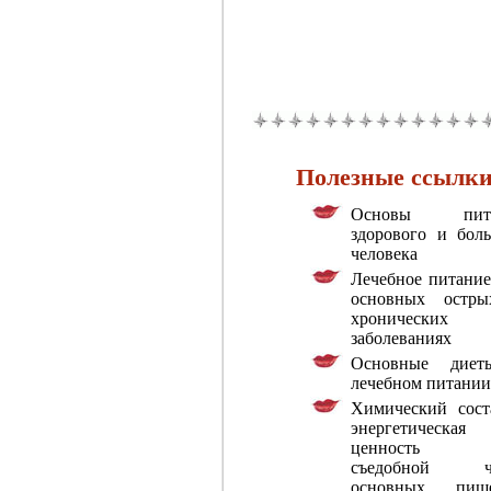
Полезные ссылк
Основы пита
здорового и боль
человека
Лечебное питание
основных остр
хронических
заболеваниях
Основные дие
лечебном питании
Химический сост
энергетическая
ценность 1
съедобной ча
основных пищ