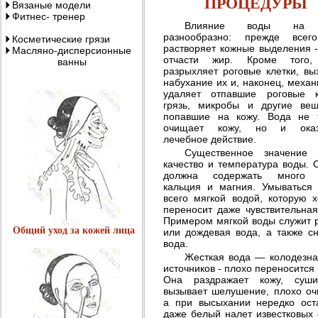
ПРОЦЕДУРЫ
Вязаные модели
Фитнес- тренер
Влияние воды на 
разнообразно: прежде всег
Косметические грязи
растворяет кожные выделения -
Масляно-дисперсионные
отчасти жир. Кроме того,
ванны
разрыхляет роговые клетки, вы
набухание их и, наконец, механ
удаляет отпавшие роговые к
грязь, микробы и другие вещ
попавшие на кожу. Вода не 
очищает кожу, но и оказ
лечебное действие.
Существенное значение 
качество и температура воды. 
должна содержать много 
кальция и магния. Умываться
всего мягкой водой, которую 
переносит даже чувствительная
Примером мягкой воды служит 
Общий уход за кожей лица
или дождевая вода, а также с
вода.
Жесткая вода — колодезна
источников - плохо переносится 
Она раздражает кожу, суши
вызывает шелушение, плохо оч
а при высыхании нередко ост
даже белый налет известковых 