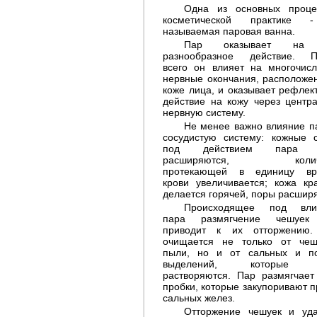
Одна из основных проце
косметической практике 
называемая паровая ванна.
Пар оказывает на 
разнообразное действие. П
всего он влияет на многочис
нервные окончания, расположе
коже лица, и оказывает рефлек
действие на кожу через центр
нервную систему.
Не менее важно влияние п
сосудистую систему: кожные 
под действием пара р
расширяются, количе
протекающей в единицу вр
крови увеличивается; кожа кра
делается горячей, поры расшир
Происходящее под вли
пара размягчение чешуек
приводит к их отторжению.
очищается не только от че
пыли, но и от сальных и п
выделений, которые л
растворяются. Пар размягчает
пробки, которые закупоривают п
сальных желез.
Отторжение чешуек и уд